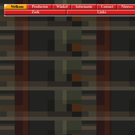
Welkom
Producten
Winkel
Informatie
Contact
Nieuws
Zoek
Links